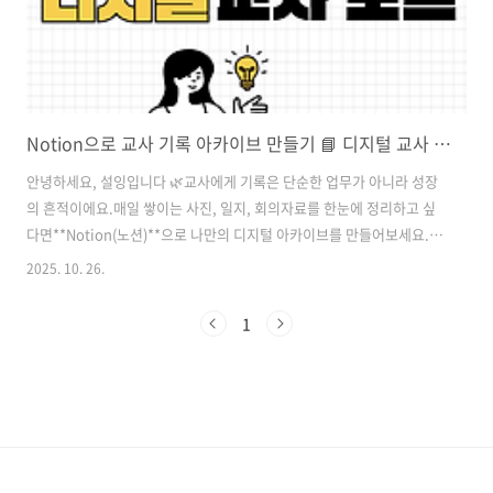
Notion으로 교사 기록 아카이브 만들기 📘 디지털 교사 노트
안녕하세요, 설잉입니다 🌿교사에게 기록은 단순한 업무가 아니라 성장
의 흔적이에요.매일 쌓이는 사진, 일지, 회의자료를 한눈에 정리하고 싶
다면**Notion(노션)**으로 나만의 디지털 아카이브를 만들어보세요.
새 페이지를 만든 뒤, “갤러리 보기”로 전환하세요.‘교사학습공동체’,
2025. 10. 26.
‘그림책 오감놀이’, ‘행사기록’ 등주제별로 썸네일을 나누면 시각적으로
정리됩니다.각 페이지에는 Canva에서 만든 표지 이미지를 넣고,활동 사
1
진, 핵심 문장, 배움의 포인트를 메모해두세요. 이렇게 만든 노션 페이지
는 나중에 포트폴리오나 발표 자료로 활용할 수 있어요.검색 기능을 이용
하면, 필요한 기록을 몇 초 만에 찾을 수 있죠.기록은 교사의 성찰이자
‘배움의 지도’입니다.디지털이 차갑다고 느껴질 수도 있지만,내가 쓴 문
장과..