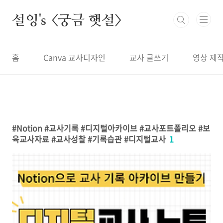
본문 바로가기
설잉's <궁금 햇설>
홈
Canva 교사디자인
교사 글쓰기
영상 제
Notion #교사기록 #디지털아카이브 #교사포트폴리오 #보
육교사자료 #교사성찰 #기록습관 #디지털교사
1